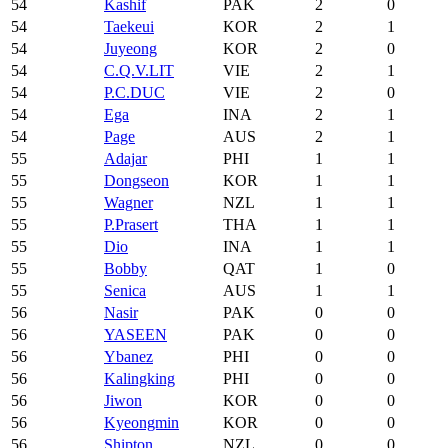
54
Kashif
PAK
2
0
54
Taekeui
KOR
2
1
54
Juyeong
KOR
2
0
54
C.Q.V.LIT
VIE
2
1
54
P.C.DUC
VIE
2
0
54
Ega
INA
2
1
54
Page
AUS
2
1
55
Adajar
PHI
1
1
55
Dongseon
KOR
1
1
55
Wagner
NZL
1
1
55
P.Prasert
THA
1
1
55
Dio
INA
1
1
55
Bobby
QAT
1
0
55
Senica
AUS
1
1
56
Nasir
PAK
0
0
56
YASEEN
PAK
0
0
56
Ybanez
PHI
0
0
56
Kalingking
PHI
0
0
56
Jiwon
KOR
0
0
56
Kyeongmin
KOR
0
0
56
Shipton
NZL
0
0