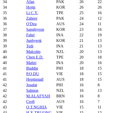
34
Afaq
PAK
26
22
34
Hojin
KOR
26
26
35
Li C.Y.
TPE
25
16
36
Zaheer
PAK
24
12
36
O'Dea
AUS
24
11
37
Sanghyeon
KOR
23
16
38
Fahri
INA
22
19
39
Junhyeok
KOR
21
13
39
Tedi
INA
21
13
40
Malcolm
NZL
20
13
40
Chen E.D.
TPE
20
18
40
Malizi
INA
20
16
41
Buddin
PHI
18
15
41
P.Q.DU
VIE
18
15
41
Heptinstall
AUS
18
15
42
Josafat
PHI
16
8
42
Salmon
NZL
16
13
42
M.ALAFYAH
BRN
16
8
42
Croft
AUS
16
7
43
Q.T.NGHIA
VIE
15
11
43
H.X.TRUONG
VIE
15
12