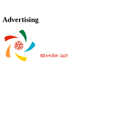
Advertising
Dónde ver
Calendario y resultados
Equipos
Posiciones
Estadísticas
Noticias
Temporada 2025
❮
Temporada 2026
Temporada 2025