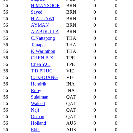
56
H.MANSOOR
BRN
0
0
56
Sayed
BRN
0
0
56
H.ALLAWI
BRN
0
0
56
AYMAN
BRN
0
0
56
A.ABDULLA
BRN
0
0
56
C.Nattapong
THA
0
0
56
Tanapat
THA
0
0
56
K.Warinthon
THA
0
0
56
CHEN B.X.
TPE
0
0
56
Chen Y.C.
TPE
0
0
56
T.D.PHUC
VIE
0
0
56
C.D.HOANG
VIE
0
0
56
Hendrik
INA
0
0
56
Ruby
INA
0
0
56
Sulaiman
QAT
0
0
56
Waleed
QAT
0
0
56
Naji
QAT
0
0
56
Osman
QAT
0
0
56
Holland
AUS
0
0
56
Ebbs
AUS
0
0