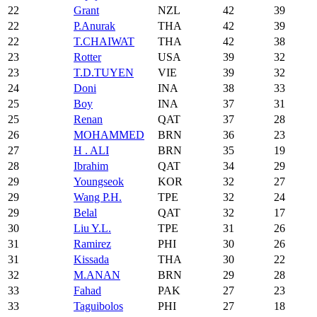
22
Grant
NZL
42
39
22
P.Anurak
THA
42
39
22
T.CHAIWAT
THA
42
38
23
Rotter
USA
39
32
23
T.D.TUYEN
VIE
39
32
24
Doni
INA
38
33
25
Boy
INA
37
31
25
Renan
QAT
37
28
26
MOHAMMED
BRN
36
23
27
H . ALI
BRN
35
19
28
Ibrahim
QAT
34
29
29
Youngseok
KOR
32
27
29
Wang P.H.
TPE
32
24
29
Belal
QAT
32
17
30
Liu Y.L.
TPE
31
26
31
Ramirez
PHI
30
26
31
Kissada
THA
30
22
32
M.ANAN
BRN
29
28
33
Fahad
PAK
27
23
33
Taguibolos
PHI
27
18