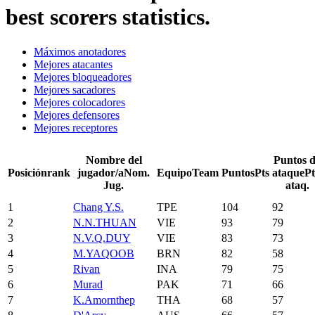
best scorers statistics.
Máximos anotadores
Mejores atacantes
Mejores bloqueadores
Mejores sacadores
Mejores colocadores
Mejores defensores
Mejores receptores
Nombre del
Puntos 
Posición
rank
jugador/a
Nom.
Equipo
Team
Puntos
Pts
ataque
Pt
Jug.
ataq.
1
Chang Y.S.
TPE
104
92
2
N.N.THUAN
VIE
93
79
3
N.V.Q.DUY
VIE
83
73
4
M.YAQOOB
BRN
82
58
5
Rivan
INA
79
75
6
Murad
PAK
71
66
7
K.Amornthep
THA
68
57