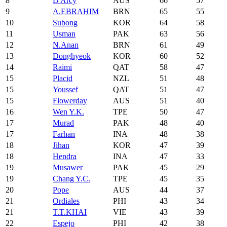
8
D'Arcy
AUS
66
57
9
A.EBRAHIM
BRN
65
55
10
Subong
KOR
64
58
11
Usman
PAK
63
56
12
N.Anan
BRN
61
49
13
Donghyeok
KOR
60
52
14
Raimi
QAT
58
47
15
Placid
NZL
51
48
15
Youssef
QAT
51
47
15
Flowerday
AUS
51
40
16
Wen Y.K.
TPE
50
47
17
Murad
PAK
48
40
17
Farhan
INA
48
38
18
Jihan
KOR
47
39
18
Hendra
INA
47
33
19
Musawer
PAK
45
29
19
Chang Y.C.
TPE
45
35
20
Pope
AUS
44
37
21
Ordiales
PHI
43
34
21
T.T.KHAI
VIE
43
39
22
Espejo
PHI
42
38