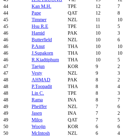
44
Kan M.H.
TPE
12
7
44
Pape
QAT
12
8
45
Timmer
NZL
11
10
45
Hsu R.E
TPE
11
5
46
Hamid
PAK
10
3
46
Butterfield
NZL
10
6
46
P.Anut
THA
10
10
46
J.Supakorn
THA
10
10
46
R.Kiadtiphum
THA
10
5
47
Taejun
KOR
9
2
47
Vesty
NZL
9
3
48
AHMAD
PAK
8
2
48
P.Toopadit
THA
8
4
48
Lin C.
TPE
8
3
48
Rama
INA
8
7
49
Pheiffer
NZL
7
6
49
Jasen
INA
7
2
49
Milos
QAT
7
5
50
Woojin
KOR
6
6
50
McIntosh
NZL
6
4