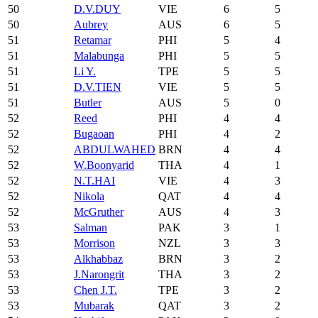
50
D.V.DUY
VIE
6
5
50
Aubrey
AUS
6
5
51
Retamar
PHI
5
4
51
Malabunga
PHI
5
5
51
Li Y.
TPE
5
5
51
D.V.TIEN
VIE
5
5
51
Butler
AUS
5
0
52
Reed
PHI
4
4
52
Bugaoan
PHI
4
2
52
ABDULWAHED
BRN
4
4
52
W.Boonyarid
THA
4
1
52
N.T.HAI
VIE
4
3
52
Nikola
QAT
4
4
52
McGruther
AUS
4
3
53
Salman
PAK
3
1
53
Morrison
NZL
3
3
53
Alkhabbaz
BRN
3
2
53
J.Narongrit
THA
3
2
53
Chen J.T.
TPE
3
2
53
Mubarak
QAT
3
2