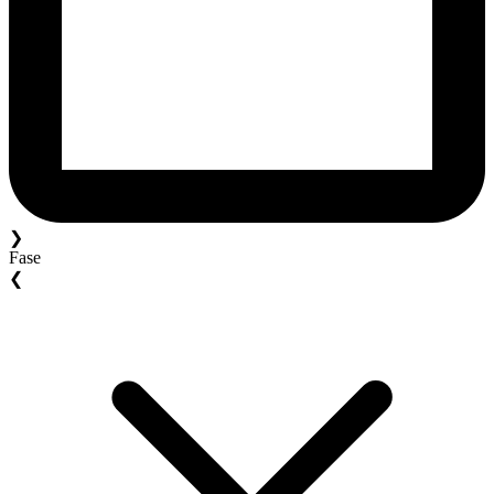
❯
Fase
❮