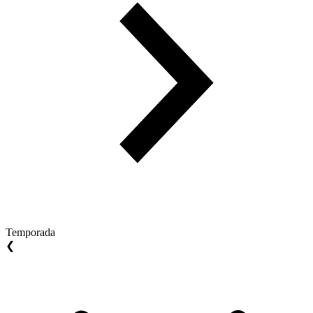
Temporada
❮