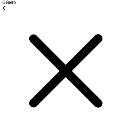
Género
❮