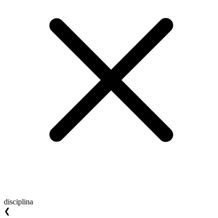
disciplina
❮