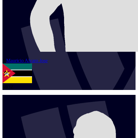
1
Mauricio Alvaro
Jose
MOZ