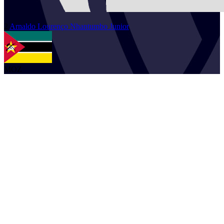
2
Arnaldo Lourenço
Nhantumbo Junior
MOZ