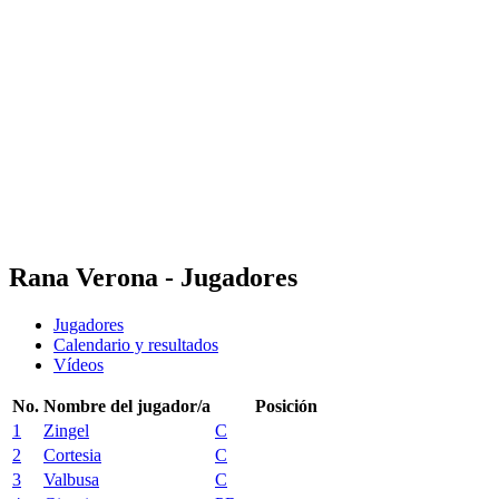
Calendario y resultados
Equipos
Posiciones
Estadísticas
Noticias
Temporada
❮
Temporada 2025-2026
Temporada 2024-2025
Temporada 2023-2024
Temporada 2022-2023
Temporada 2021-2022
Rana Verona - Jugadores
Jugadores
Calendario y resultados
Vídeos
No.
Nombre del jugador/a
Posición
1
Zingel
C
2
Cortesia
C
3
Valbusa
C