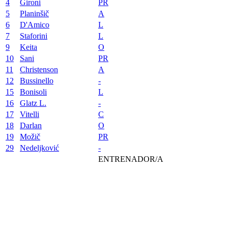
4
Gironi
PR
5
Planinšič
A
6
D'Amico
L
7
Staforini
L
9
Keita
O
10
Sani
PR
11
Christenson
A
12
Bussinello
-
15
Bonisoli
L
16
Glatz L.
-
17
Vitelli
C
18
Darlan
O
19
Možič
PR
29
Nedeljković
-
ENTRENADOR/A