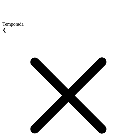
Temporada
❮