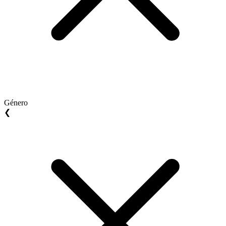
Género
❮