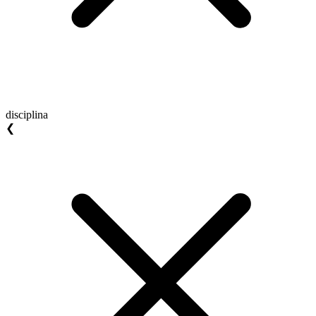
disciplina
❮