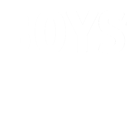
Calendario y resultados
Posiciones
Competición
Ciudad anfitriona
Noticias
Temporada 2026