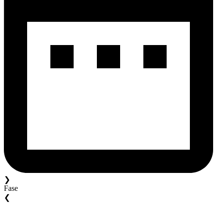
❯
Fase
❮