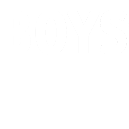
Calendario y resultados
Posiciones
Competición
Ciudad anfitriona
Noticias
Temporada 2026