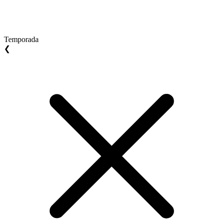
Temporada
❮