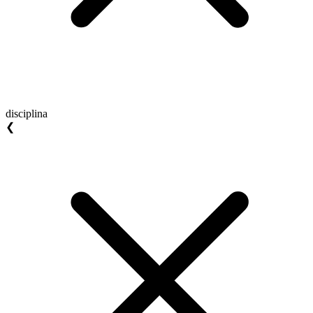
disciplina
❮