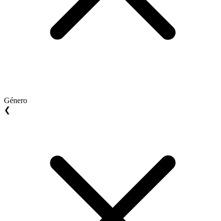
Género
❮