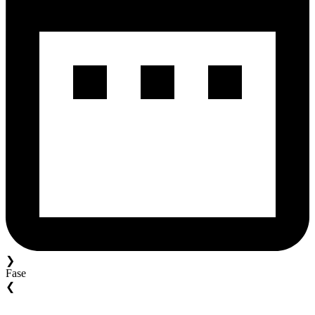
❯
Fase
❮