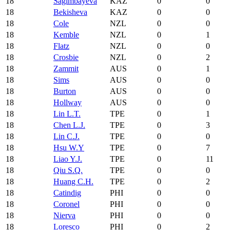
18
Sagimbayeva
KAZ
0
0
18
Bekisheva
KAZ
0
0
18
Cole
NZL
0
0
18
Kemble
NZL
0
1
18
Flatz
NZL
0
0
18
Crosbie
NZL
0
2
18
Zammit
AUS
0
1
18
Sims
AUS
0
0
18
Burton
AUS
0
0
18
Hollway
AUS
0
0
18
Lin L.T.
TPE
0
1
18
Chen L.J.
TPE
0
3
18
Lin C.J.
TPE
0
0
18
Hsu W.Y
TPE
0
7
18
Liao Y.J.
TPE
0
11
18
Qiu S.Q.
TPE
0
0
18
Huang C.H.
TPE
0
2
18
Catindig
PHI
0
0
18
Coronel
PHI
0
0
18
Nierva
PHI
0
0
18
Loresco
PHI
0
2