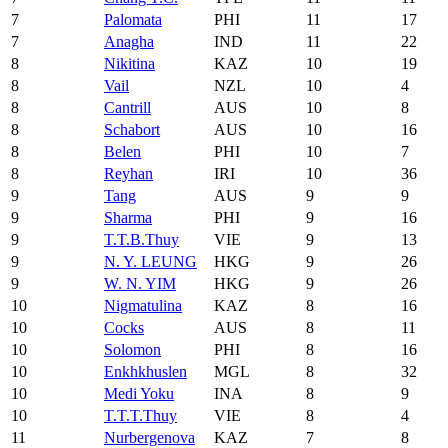
7
Palomata
PHI
11
17
7
Anagha
IND
11
22
8
Nikitina
KAZ
10
19
8
Vail
NZL
10
4
8
Cantrill
AUS
10
8
8
Schabort
AUS
10
16
8
Belen
PHI
10
7
8
Reyhan
IRI
10
36
9
Tang
AUS
9
9
9
Sharma
PHI
9
16
9
T.T.B.Thuy
VIE
9
13
9
N. Y. LEUNG
HKG
9
26
9
W. N. YIM
HKG
9
26
10
Nigmatulina
KAZ
8
16
10
Cocks
AUS
8
11
10
Solomon
PHI
8
16
10
Enkhkhuslen
MGL
8
32
10
Medi Yoku
INA
8
9
10
T.T.T.Thuy
VIE
8
4
11
Nurbergenova
KAZ
7
8