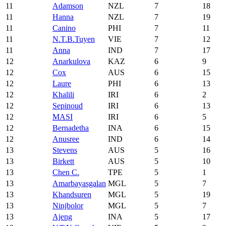
11
Adamson
NZL
7
18
11
Hanna
NZL
7
19
11
Canino
PHI
7
11
11
N.T.B.Tuyen
VIE
7
12
11
Anna
IND
7
17
12
Anarkulova
KAZ
6
9
12
Cox
AUS
6
15
12
Laure
PHI
6
13
12
Khalili
IRI
6
2
12
Sepinoud
IRI
6
13
12
MASI
IRI
6
5
12
Bernadetha
INA
6
15
12
Anusree
IND
6
14
13
Stevens
AUS
5
16
13
Birkett
AUS
5
10
13
Chen C.
TPE
5
1
13
Amarbayasgalan
MGL
5
7
13
Khandsuren
MGL
5
19
13
Ninjbolor
MGL
5
7
13
Ajeng
INA
5
17