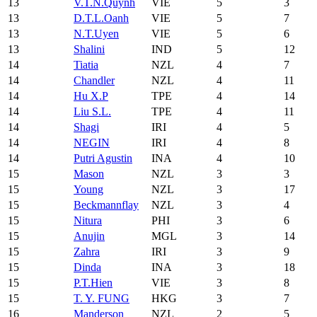
13
V.T.N.Quynh
VIE
5
3
13
D.T.L.Oanh
VIE
5
7
13
N.T.Uyen
VIE
5
6
13
Shalini
IND
5
12
14
Tiatia
NZL
4
7
14
Chandler
NZL
4
11
14
Hu X.P
TPE
4
14
14
Liu S.L.
TPE
4
11
14
Shagi
IRI
4
5
14
NEGIN
IRI
4
8
14
Putri Agustin
INA
4
10
15
Mason
NZL
3
3
15
Young
NZL
3
17
15
Beckmannflay
NZL
3
4
15
Nitura
PHI
3
6
15
Anujin
MGL
3
14
15
Zahra
IRI
3
9
15
Dinda
INA
3
18
15
P.T.Hien
VIE
3
8
15
T. Y. FUNG
HKG
3
7
16
Manderson
NZL
2
5