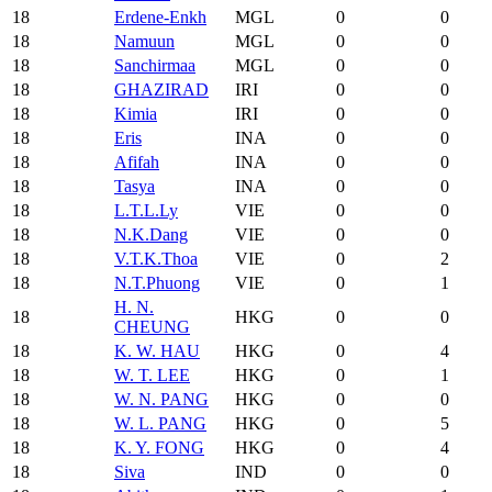
18
Erdene-Enkh
MGL
0
0
18
Namuun
MGL
0
0
18
Sanchirmaa
MGL
0
0
18
GHAZIRAD
IRI
0
0
18
Kimia
IRI
0
0
18
Eris
INA
0
0
18
Afifah
INA
0
0
18
Tasya
INA
0
0
18
L.T.L.Ly
VIE
0
0
18
N.K.Dang
VIE
0
0
18
V.T.K.Thoa
VIE
0
2
18
N.T.Phuong
VIE
0
1
H. N.
18
HKG
0
0
CHEUNG
18
K. W. HAU
HKG
0
4
18
W. T. LEE
HKG
0
1
18
W. N. PANG
HKG
0
0
18
W. L. PANG
HKG
0
5
18
K. Y. FONG
HKG
0
4
18
Siva
IND
0
0