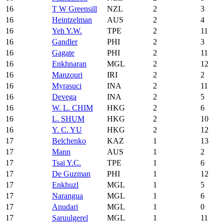
16
T W Greensill
NZL
2
3
16
Heintzelman
AUS
2
4
16
Yeh Y.W.
TPE
2
11
16
Gandler
PHI
2
3
16
Gagate
PHI
2
11
16
Enkhnaran
MGL
2
12
16
Manzouri
IRI
2
2
16
Myrasuci
INA
2
11
16
Devega
INA
2
5
16
W. L. CHIM
HKG
2
6
16
L. SHUM
HKG
2
10
16
Y. C. YU
HKG
2
12
17
Belchenko
KAZ
1
13
17
Mann
AUS
1
2
17
Tsai Y.C.
TPE
1
6
17
De Guzman
PHI
1
12
17
Enkhuzl
MGL
1
5
17
Narangua
MGL
1
6
17
Anudari
MGL
1
0
17
Saruulgerel
MGL
1
11