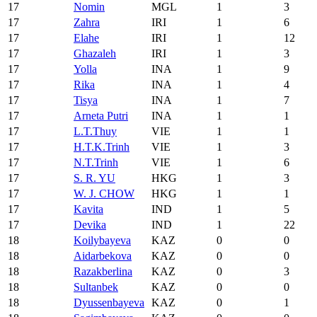
17
Nomin
MGL
1
3
17
Zahra
IRI
1
6
17
Elahe
IRI
1
12
17
Ghazaleh
IRI
1
3
17
Yolla
INA
1
9
17
Rika
INA
1
4
17
Tisya
INA
1
7
17
Arneta Putri
INA
1
1
17
L.T.Thuy
VIE
1
1
17
H.T.K.Trinh
VIE
1
3
17
N.T.Trinh
VIE
1
6
17
S. R. YU
HKG
1
3
17
W. J. CHOW
HKG
1
1
17
Kavita
IND
1
5
17
Devika
IND
1
22
18
Koilybayeva
KAZ
0
0
18
Aidarbekova
KAZ
0
0
18
Razakberlina
KAZ
0
3
18
Sultanbek
KAZ
0
0
18
Dyussenbayeva
KAZ
0
1