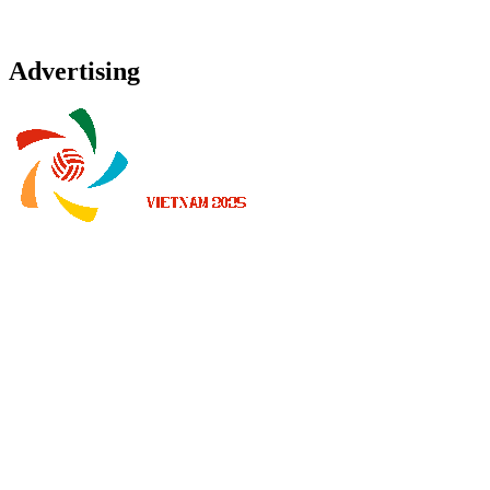
Advertising
Dónde ver
Calendario y resultados
Equipos
Posiciones
Estadísticas
Noticias
Temporada 2025
❮
Temporada 2026
Temporada 2025