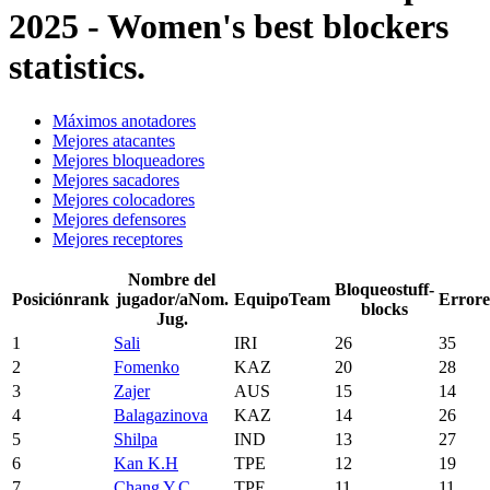
2025 - Women's best blockers
statistics.
Máximos anotadores
Mejores atacantes
Mejores bloqueadores
Mejores sacadores
Mejores colocadores
Mejores defensores
Mejores receptores
Nombre del
Bloqueo
stuff-
Posición
rank
jugador/a
Nom.
Equipo
Team
Errore
blocks
Jug.
1
Sali
IRI
26
35
2
Fomenko
KAZ
20
28
3
Zajer
AUS
15
14
4
Balagazinova
KAZ
14
26
5
Shilpa
IND
13
27
6
Kan K.H
TPE
12
19
7
Chang Y.C.
TPE
11
11