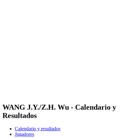
Dónde ver
Calendario y resultados
Equipos
Posiciones
Competición
Noticias
Temporada 2024
❮
Temporada 2024
Temporada 2022
Temporada 2021
WANG J.Y./Z.H. Wu - Calendario y
Resultados
Calendario y resultados
Jugadores