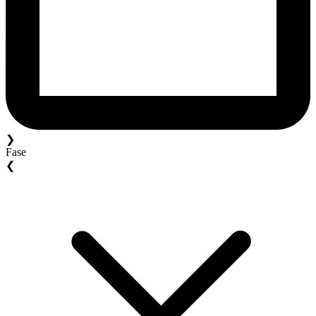
❯
Fase
❮