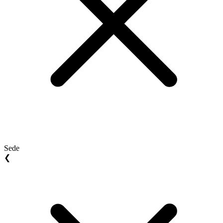
Sede
❮