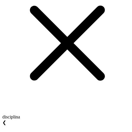
disciplina
❮