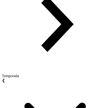
Temporada
❮