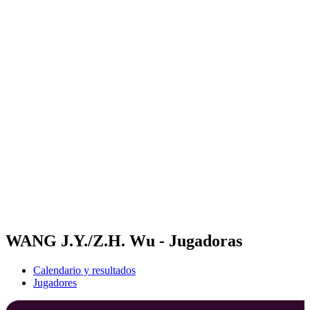
Dónde ver
Calendario y resultados
Equipos
Posiciones
Competición
Noticias
Temporada 2024
❮
Temporada 2024
Temporada 2022
Temporada 2021
WANG J.Y./Z.H. Wu - Jugadoras
Calendario y resultados
Jugadores