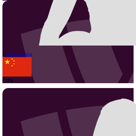
1
Jiaying
Wang
CHN