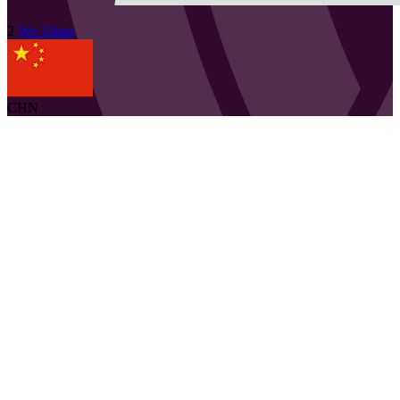
2
Wu
Zihan
CHN