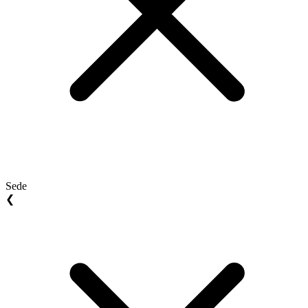
Sede
❮