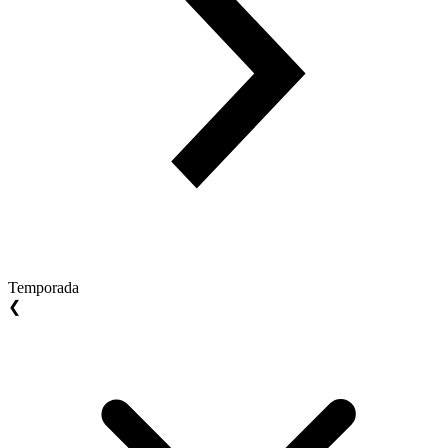
Temporada
❮