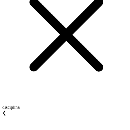
disciplina
❮