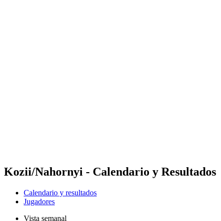
Dónde ver
Calendario y resultados
Equipos
Posiciones
Competición
Noticias
Temporada 2024
❮
Temporada 2024
Temporada 2022
Temporada 2021
Kozii/Nahornyi - Calendario y Resultados
Calendario y resultados
Jugadores
Vista semanal