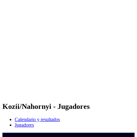
Dónde ver
Calendario y resultados
Equipos
Posiciones
Competición
Noticias
Temporada 2024
❮
Temporada 2024
Temporada 2022
Temporada 2021
Kozii/Nahornyi - Jugadores
Calendario y resultados
Jugadores