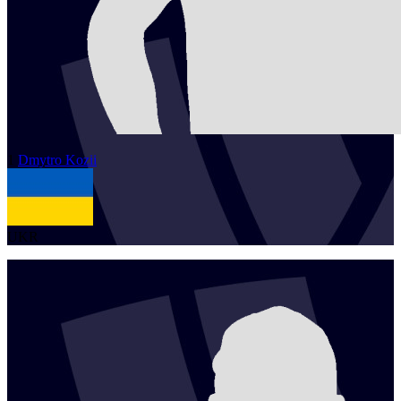
1
Dmytro
Kozii
UKR