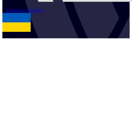
2
Sviatoslav
Nahornyi
UKR