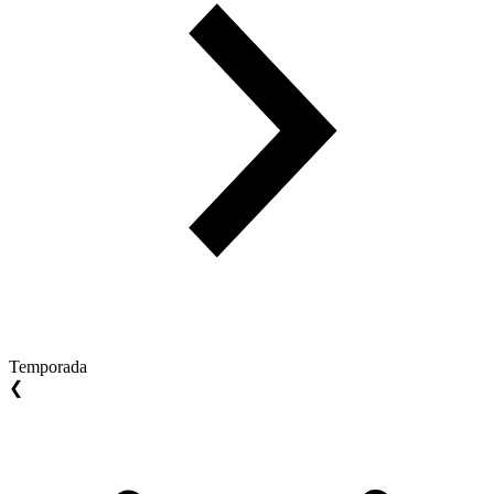
Temporada
❮