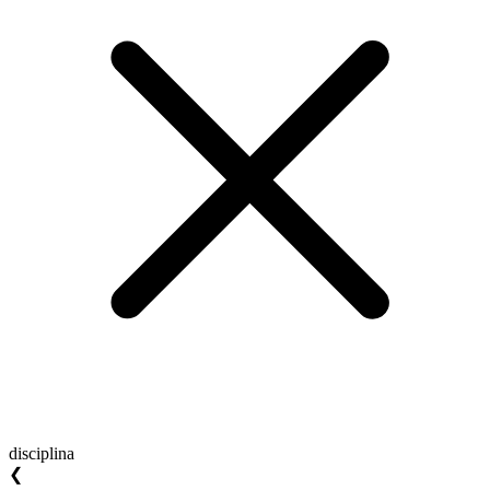
disciplina
❮