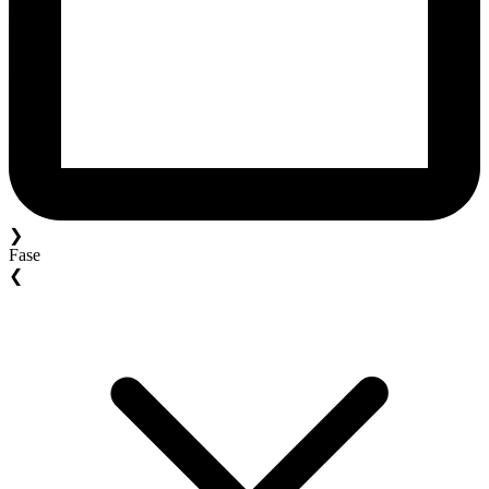
❯
Fase
❮