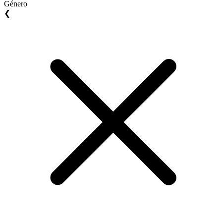
Género
❮