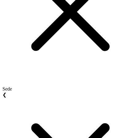
Sede
❮