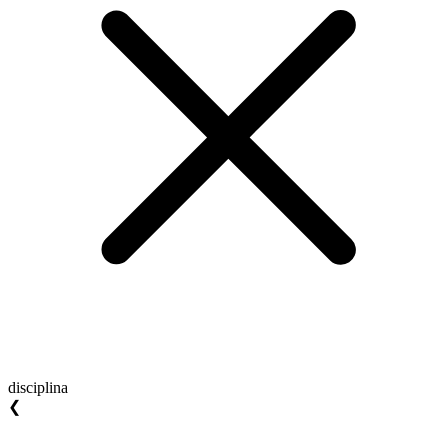
disciplina
❮