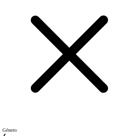
Género
❮