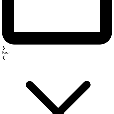
❯
Fase
❮