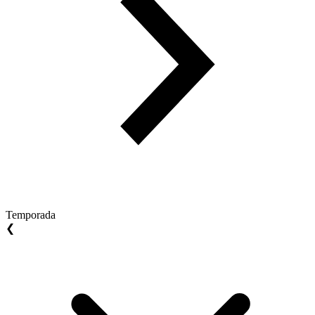
Temporada
❮