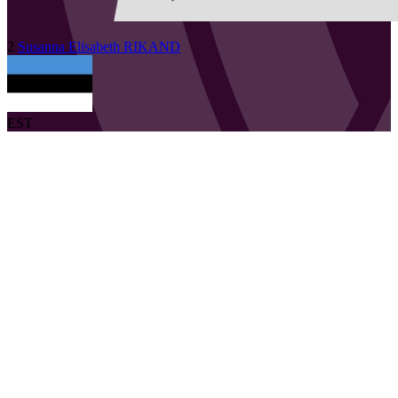
2
Susanna Elisabeth
RIKAND
EST