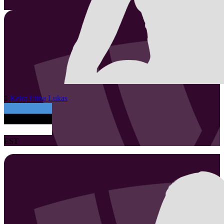
1
Keira Liina
Lukas
EST