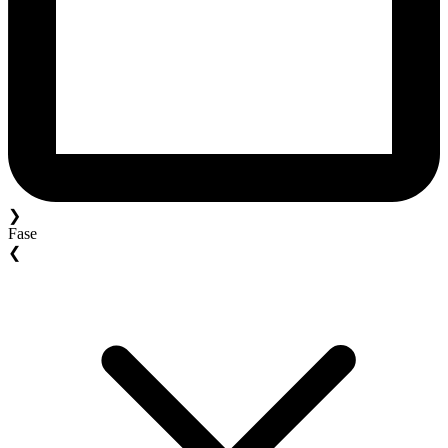
❯
Fase
❮