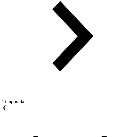
Temporada
❮