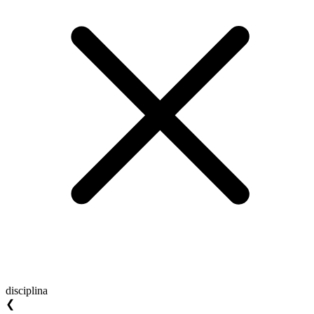
disciplina
❮