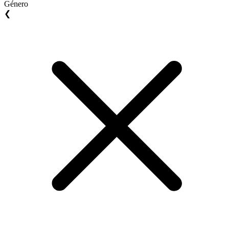
Género
❮