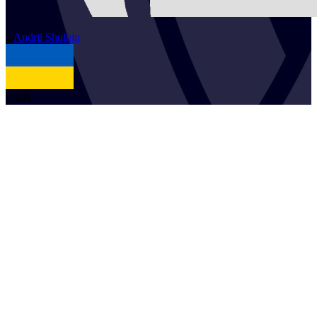
2
Andrii
Shulhin
UKR