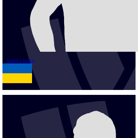
1
Andrii
Liesnoi
UKR