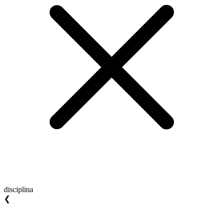
disciplina
❮