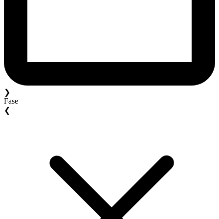
❯
Fase
❮