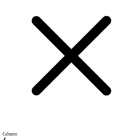
Género
❮