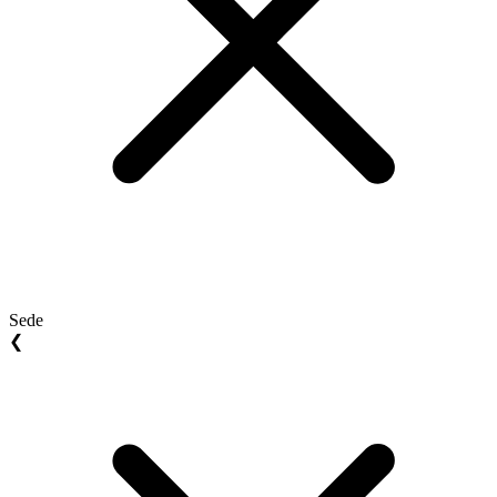
Sede
❮