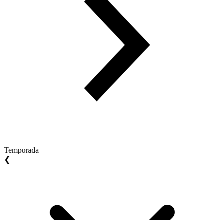
Temporada
❮