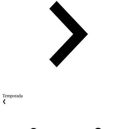
Temporada
❮