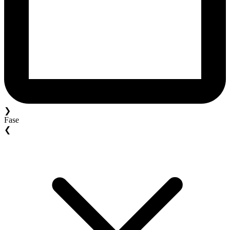
❯
Fase
❮