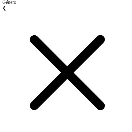
Género
❮