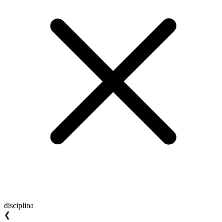
disciplina
❮