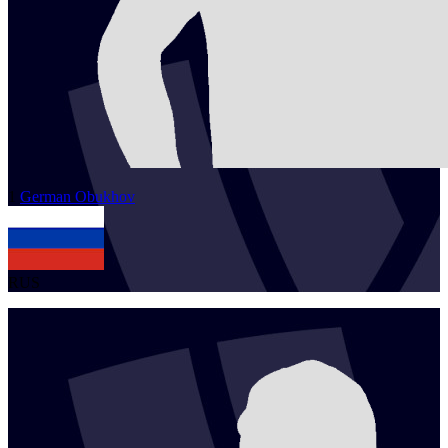
1
German
Obukhov
RUS