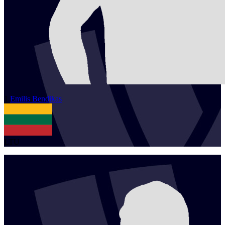
1
Emilis
Bendikas
LTU