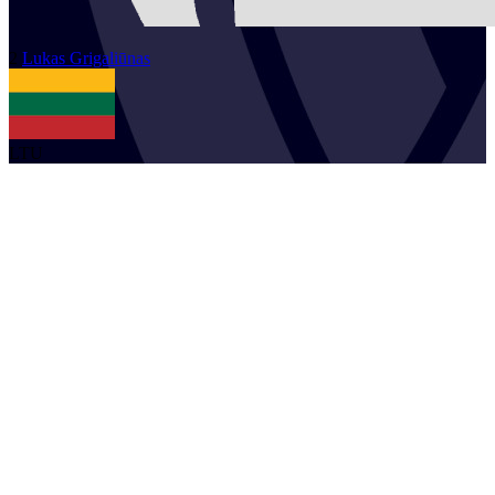
2
Lukas
Grigaliūnas
LTU