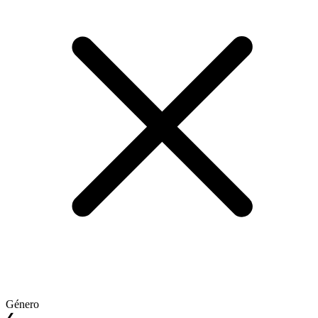
Género
❮