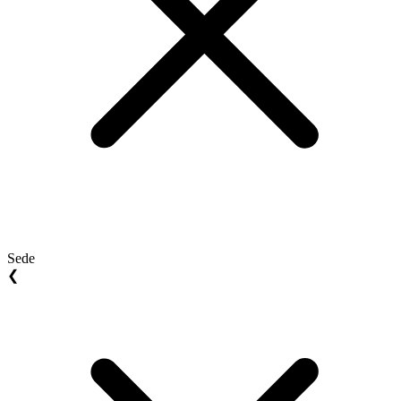
Sede
❮