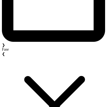
❯
Fase
❮