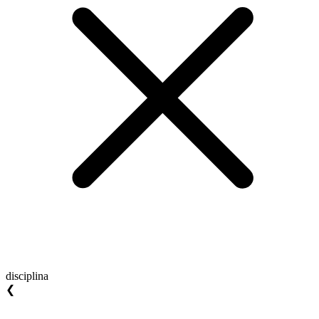
disciplina
❮