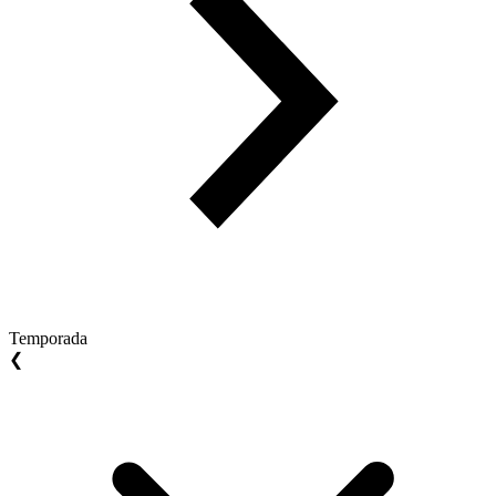
Temporada
❮