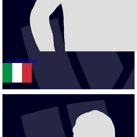
1
Jack
Bernardini
ITA