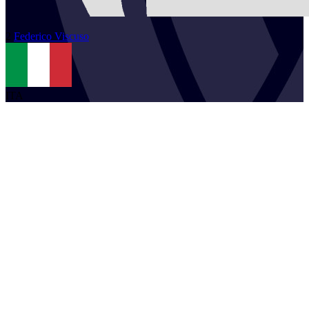
2
Federico
Viscuso
ITA