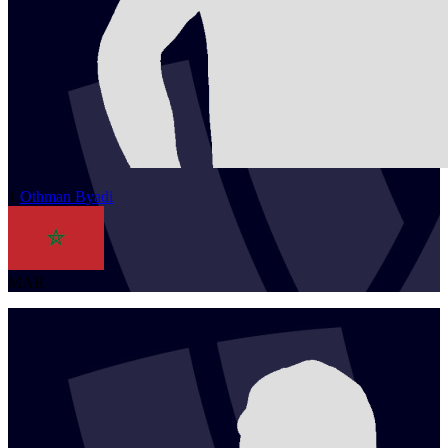
1
Othman
Byadi
MAR