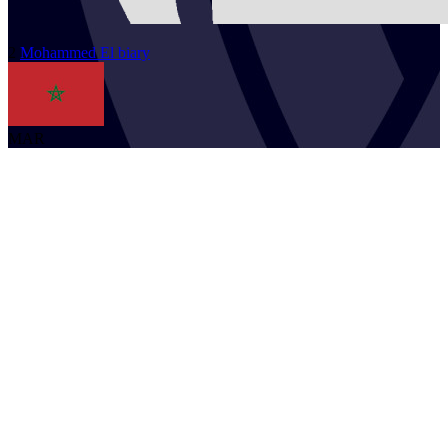
2
Mohammed
El biary
MAR