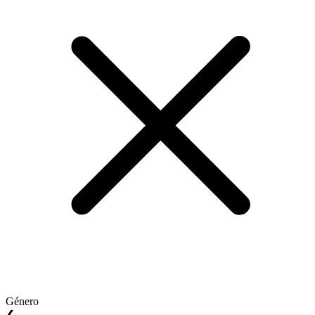
Género
❮