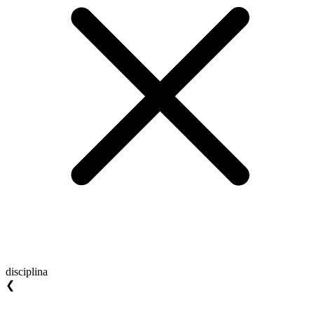
disciplina
❮