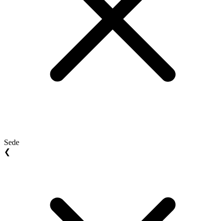
Sede
❮