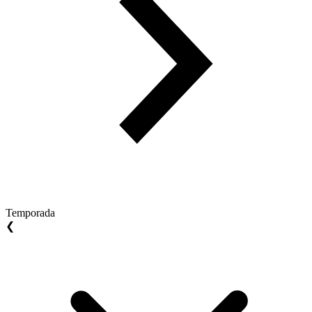
Temporada
❮