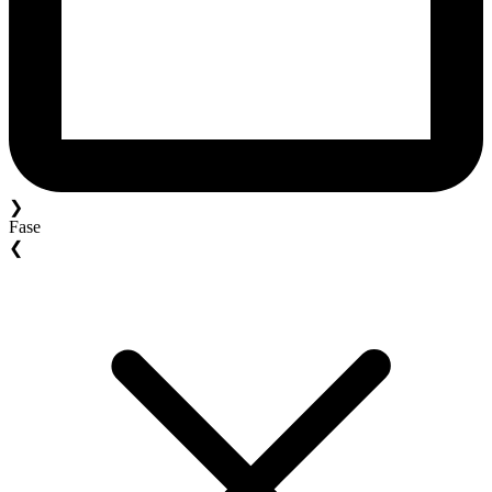
❯
Fase
❮