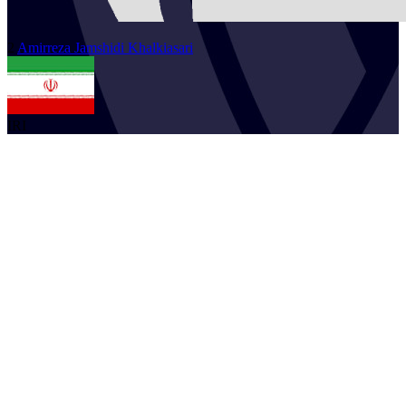
2
Amirreza
Jamshidi Khalkiasari
IRI