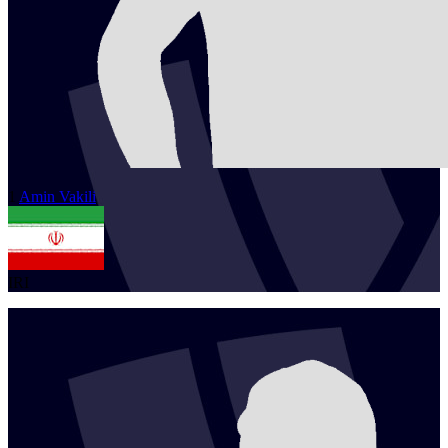
1
Amin
Vakili
IRI