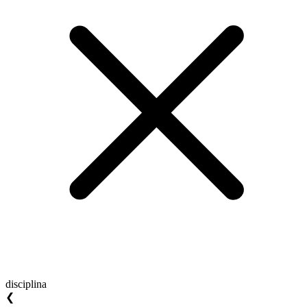
disciplina
❮