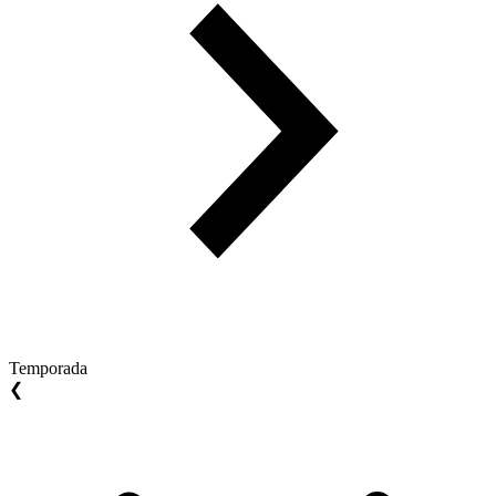
Temporada
❮