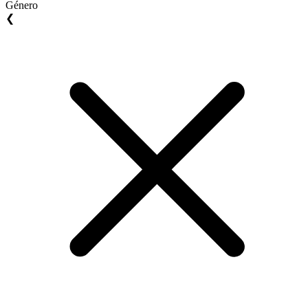
Género
❮