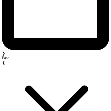
❯
Fase
❮