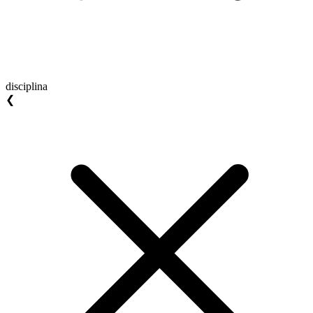
disciplina
❮