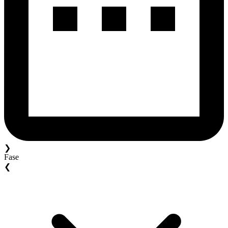
❯
Fase
❮