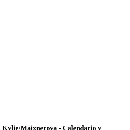
Where to Watch
Tickets
Calendario y resultados
Equipos
Posiciones
Estadísticas
Competición
Noticias
Shop
Media
Temporada 2025
❮
Temporada 2025
Temporada 2023
Temporada 2022
Kylie/Maixnerova - Calendario y