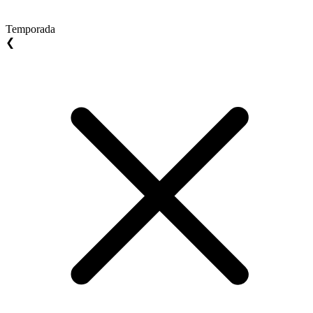
Temporada
❮