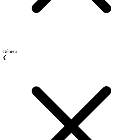
Género
❮