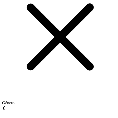
Género
❮