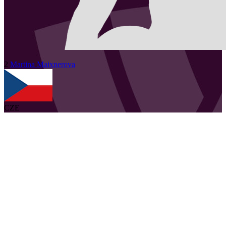
2
Martina
Maixnerova
CZE