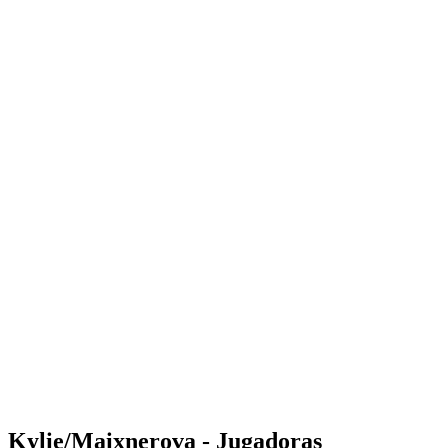
Where to Watch
Tickets
Calendario y resultados
Equipos
Posiciones
Estadísticas
Competición
Noticias
Shop
Media
Temporada 2025
❮
Temporada 2025
Temporada 2023
Temporada 2022
Kylie/Maixnerova - Jugadoras