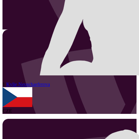
1
Kylie
Neuschaeferova
CZE