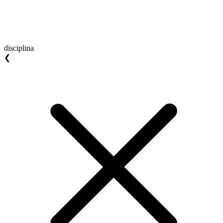
disciplina
❮