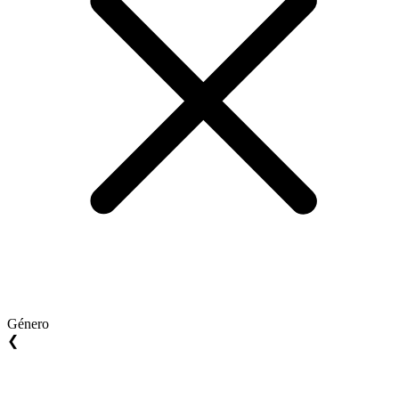
Género
❮