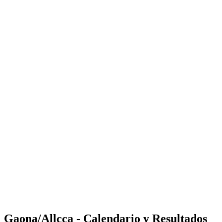
Where to Watch
Tickets
Calendario y resultados
Equipos
Posiciones
Estadísticas
Competición
Noticias
Shop
Media
Temporada 2025
❮
Temporada 2025
Temporada 2023
Temporada 2022
Gaona/Allcca - Calendario y Resultados