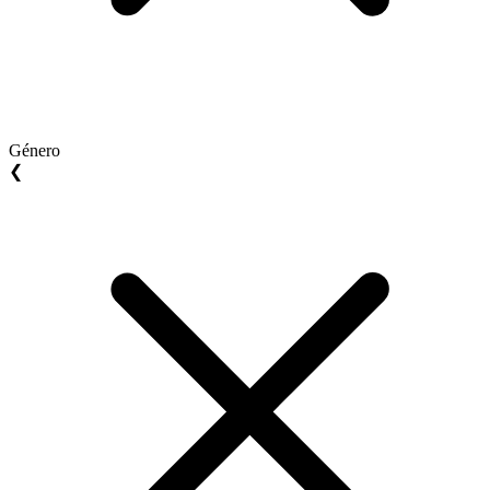
Género
❮