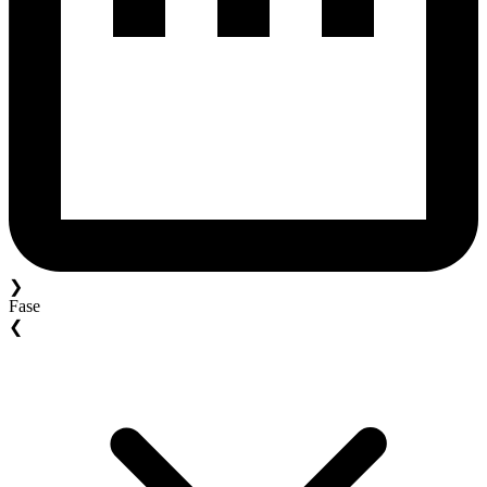
❯
Fase
❮