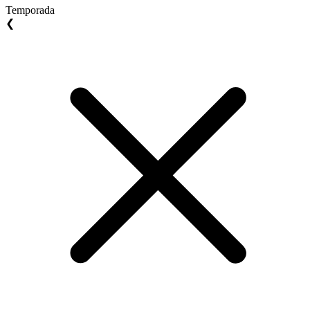
Temporada
❮