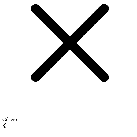
Género
❮