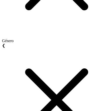
Género
❮