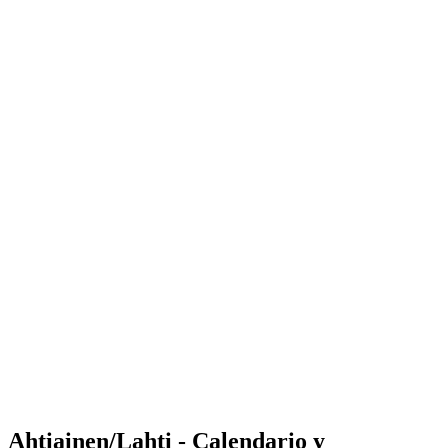
Where to Watch
Tickets
Calendario y resultados
Equipos
Posiciones
Estadísticas
Competición
Noticias
Shop
Media
Temporada 2025
❮
Temporada 2025
Temporada 2023
Temporada 2022
Ahtiainen/Lahti - Calendario y