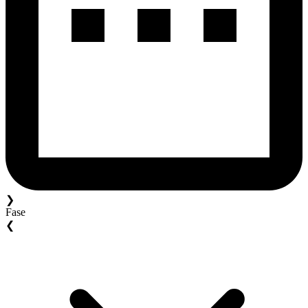
❯
Fase
❮