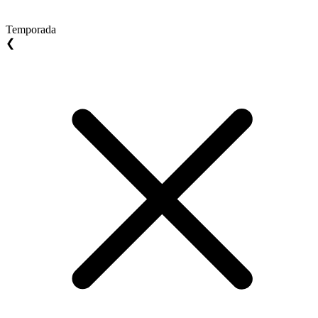
Temporada
❮