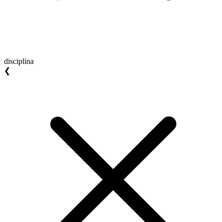
disciplina
❮