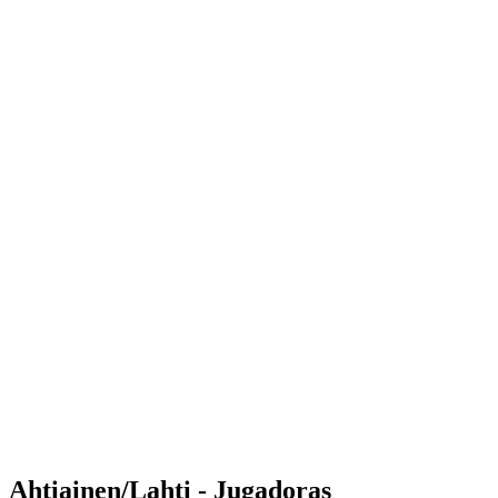
Where to Watch
Tickets
Calendario y resultados
Equipos
Posiciones
Estadísticas
Competición
Noticias
Shop
Media
Temporada 2025
❮
Temporada 2025
Temporada 2023
Temporada 2022
Ahtiainen/Lahti - Jugadoras