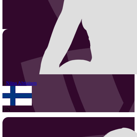
1
Niina
Ahtiainen
FIN