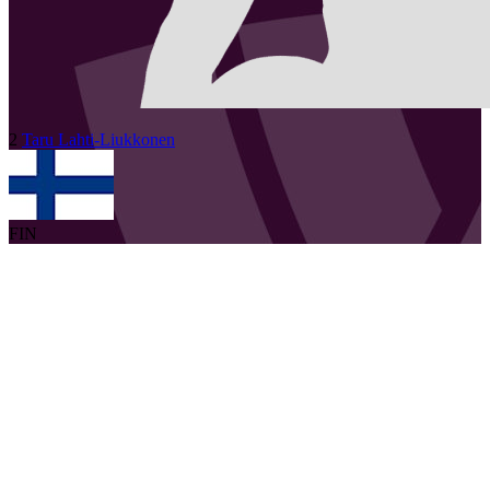
2
Taru
Lahti-Liukkonen
FIN