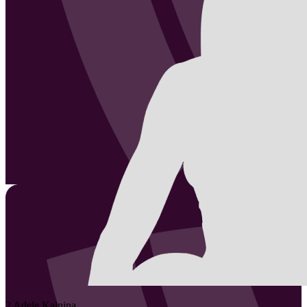
2
Adele
Kalnina