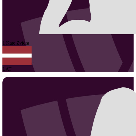
1
Kate
Zvidra
LAT