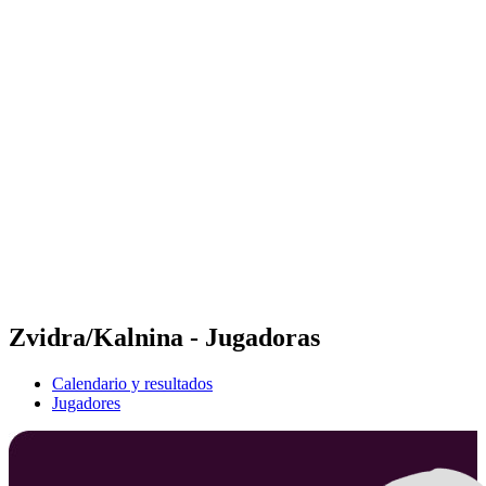
Futures
Futures - Warsaw, POL - 2026
Futures - Warsaw, POL - 2026
Volver al inicio del BPT
Dónde ver
Equipos
Calendario y resultados
Posiciones
Zvidra/Kalnina - Jugadoras
Calendario y resultados
Jugadores