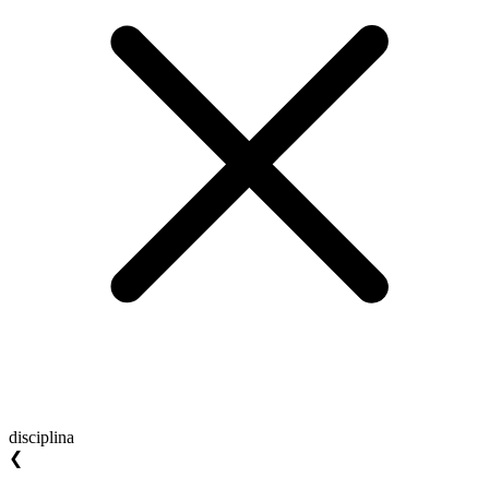
disciplina
❮