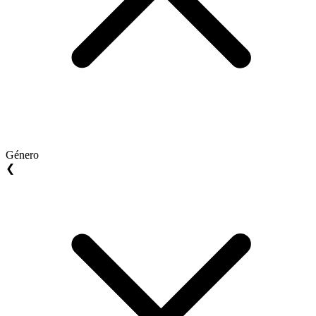
Género
❮