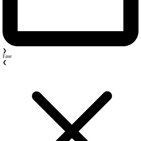
❯
Fase
❮