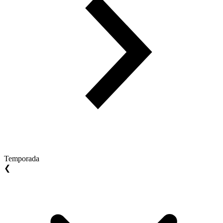
Temporada
❮