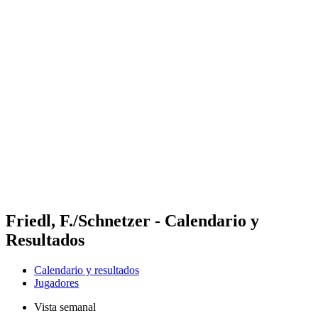
Futures
Futures - Tallinn, EST - 2026
Futures - Tallinn, EST - 2026
Volver al inicio del BPT
Dónde ver
Equipos
Calendario y resultados
Posiciones
Friedl, F./Schnetzer - Calendario y
Resultados
Calendario y resultados
Jugadores
Vista semanal