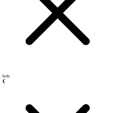
Sede
❮