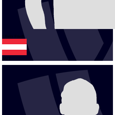
1
Felix
Friedl
AUT