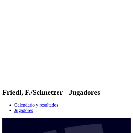
Futures
Futures - Tallinn, EST - 2026
Futures - Tallinn, EST - 2026
Volver al inicio del BPT
Dónde ver
Equipos
Calendario y resultados
Posiciones
Friedl, F./Schnetzer - Jugadores
Calendario y resultados
Jugadores