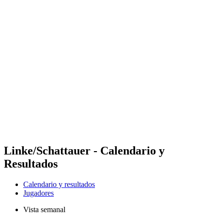
Futures
Futures - Sveti Vlas, BUL - 2026
Futures - Sveti Vlas, BUL - 2026
Volver al inicio del BPT
Dónde ver
Equipos
Calendario y resultados
Posiciones
Linke/Schattauer - Calendario y
Resultados
Calendario y resultados
Jugadores
Vista semanal