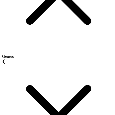
Género
❮