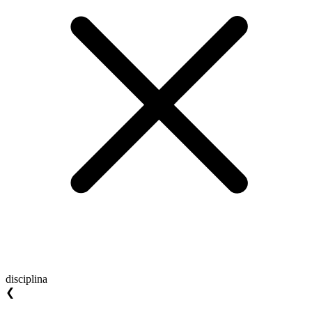
disciplina
❮