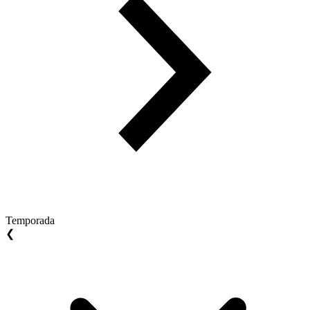
Temporada
❮