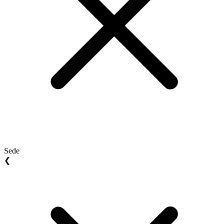
Sede
❮