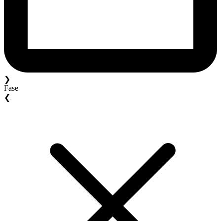
❯
Fase
❮