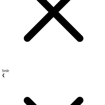
Sede
❮