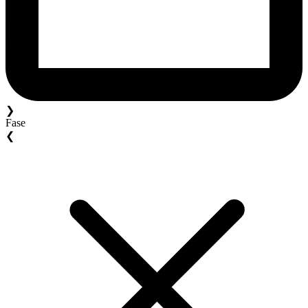
❯
Fase
❮