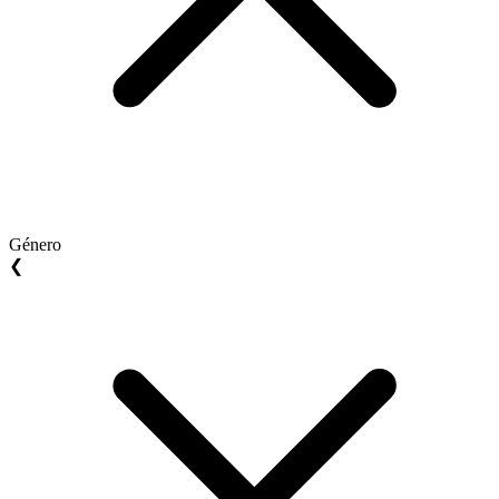
Género
❮