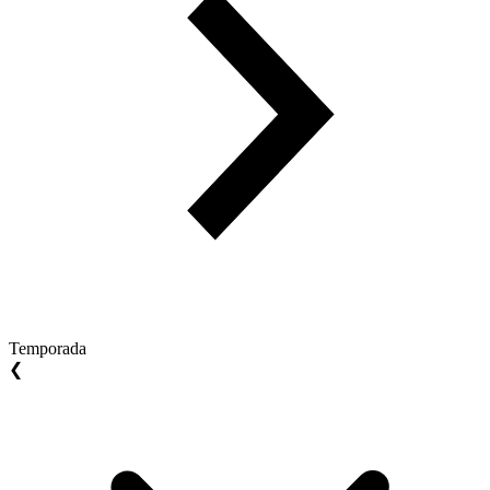
Temporada
❮