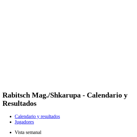
Futures
Futures - Spiez, SUI - 2026
Futures - Spiez, SUI - 2026
Volver al inicio del BPT
Dónde ver
Equipos
Calendario y resultados
Posiciones
Rabitsch Mag./Shkarupa - Calendario y
Resultados
Calendario y resultados
Jugadores
Vista semanal