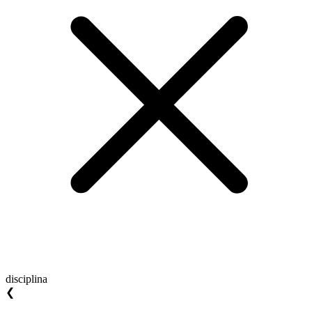
disciplina
❮