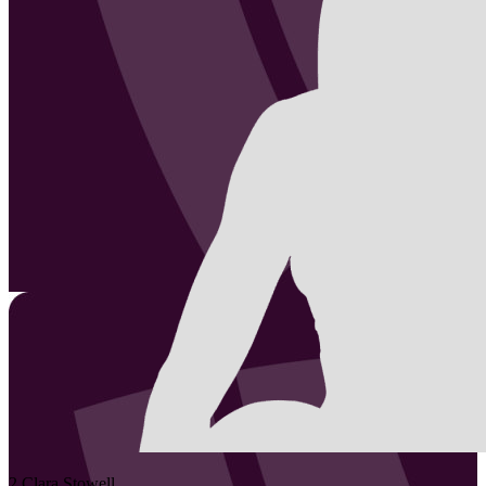
2
Clara
Stowell