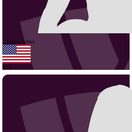
1
Tambre
Nobles
USA