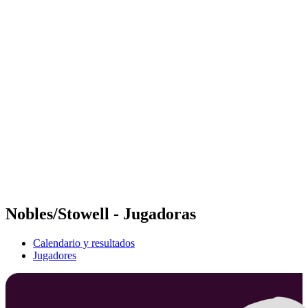
Futures
Futures - Spiez, SUI - 2026
Futures - Spiez, SUI - 2026
Volver al inicio del BPT
Dónde ver
Equipos
Calendario y resultados
Posiciones
Nobles/Stowell - Jugadoras
Calendario y resultados
Jugadores