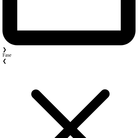
❯
Fase
❮