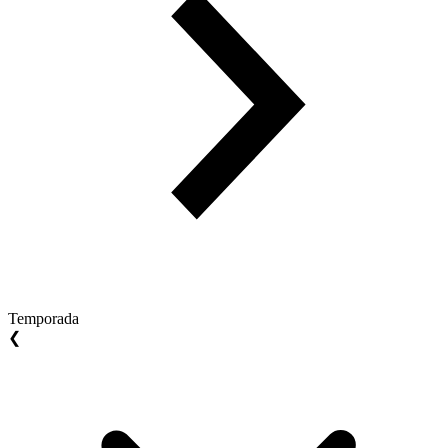
Temporada
❮