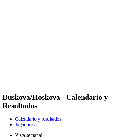
Futures
Futures - Sibiu, ROU - 2026
Futures - Sibiu, ROU - 2026
Volver al inicio del BPT
Dónde ver
Equipos
Calendario y resultados
Posiciones
Duskova/Hoskova - Calendario y
Resultados
Calendario y resultados
Jugadores
Vista semanal