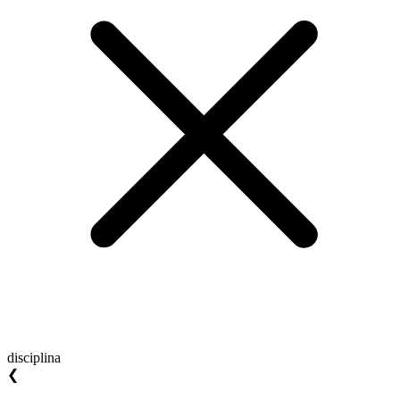
disciplina
❮