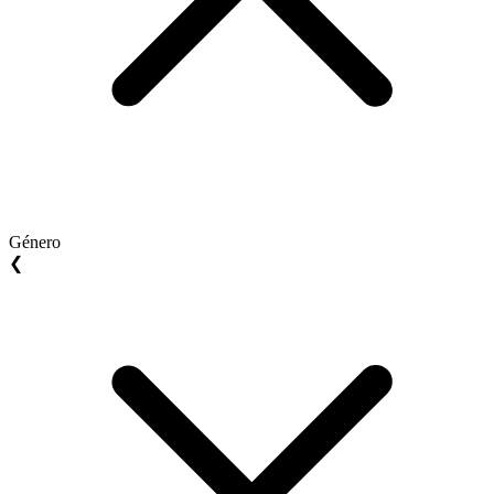
Género
❮