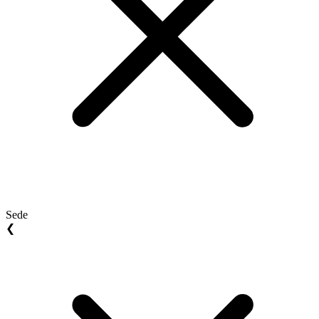
Sede
❮