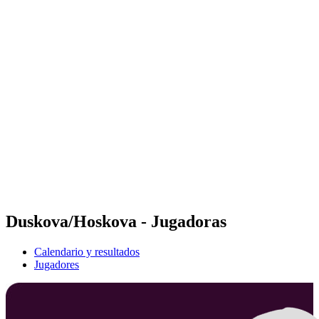
Futures
Futures - Sibiu, ROU - 2026
Futures - Sibiu, ROU - 2026
Volver al inicio del BPT
Dónde ver
Equipos
Calendario y resultados
Posiciones
Duskova/Hoskova - Jugadoras
Calendario y resultados
Jugadores