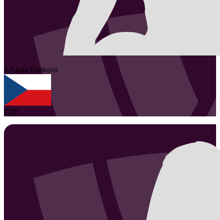
1
Agata
Duskova
CZE