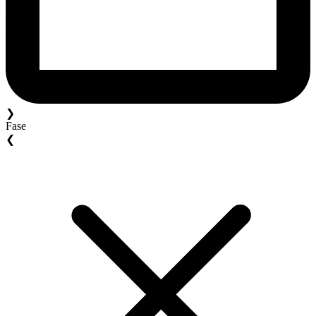
❯
Fase
❮