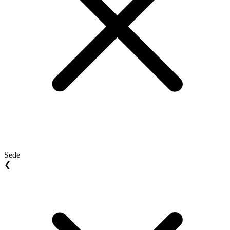
Sede
❮