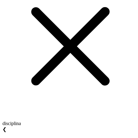
disciplina
❮