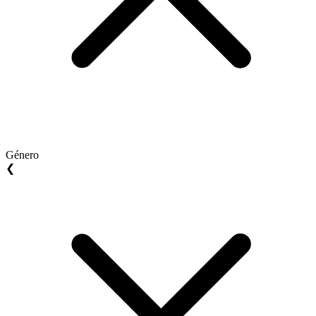
Género
❮