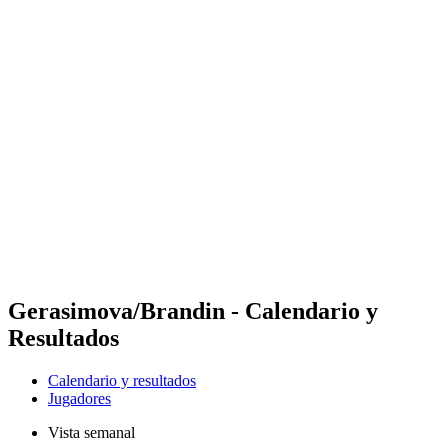
Futures
Futures - Sibiu, ROU - 2026
Futures - Sibiu, ROU - 2026
Volver al inicio del BPT
Dónde ver
Equipos
Calendario y resultados
Posiciones
Gerasimova/Brandin - Calendario y
Resultados
Calendario y resultados
Jugadores
Vista semanal