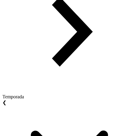
Temporada
❮