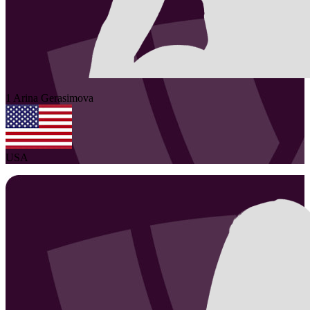
1
Arina
Gerasimova
USA