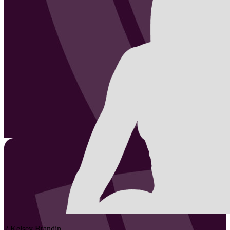
2
Kelsey
Brandin