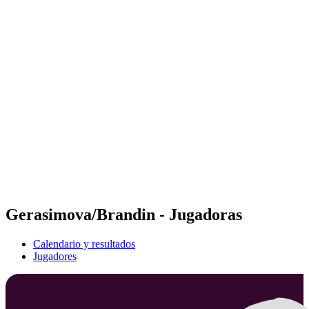
Futures
Futures - Sibiu, ROU - 2026
Futures - Sibiu, ROU - 2026
Volver al inicio del BPT
Dónde ver
Equipos
Calendario y resultados
Posiciones
Gerasimova/Brandin - Jugadoras
Calendario y resultados
Jugadores