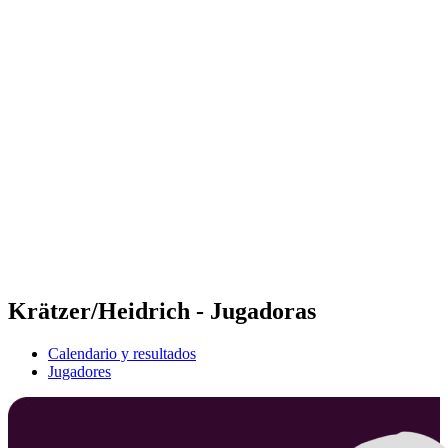
Futures
Futures - Rzeszow, POL - 2026
Futures - Rzeszow, POL - 2026
Volver al inicio del BPT
Dónde ver
Equipos
Calendario y resultados
Posiciones
Krätzer/Heidrich - Jugadoras
Calendario y resultados
Jugadores