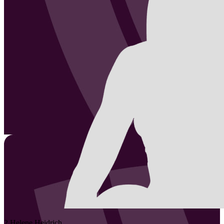
2
Helene
Heidrich