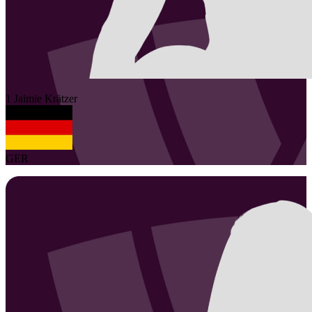
1
Jaimie
Krätzer
GER