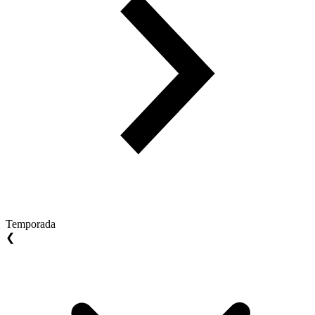
Temporada
❮