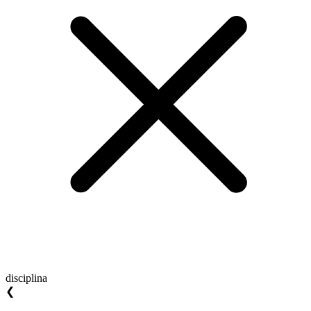
disciplina
❮