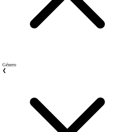
Género
❮