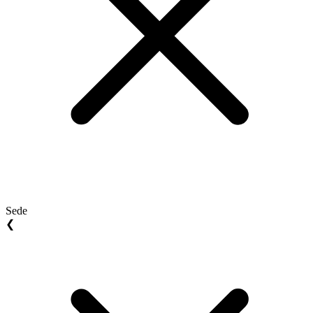
Sede
❮