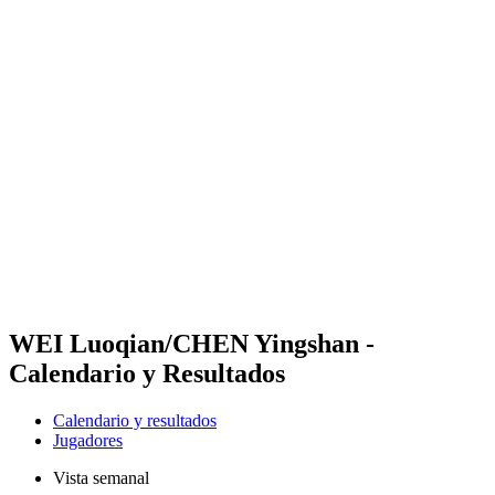
Futures
Futures - Qidong, CHN - 2026
Futures - Qidong, CHN - 2026
Volver al inicio del BPT
Dónde ver
Equipos
Calendario y resultados
Posiciones
WEI Luoqian/CHEN Yingshan -
Calendario y Resultados
Calendario y resultados
Jugadores
Vista semanal