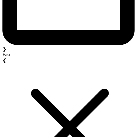
❯
Fase
❮