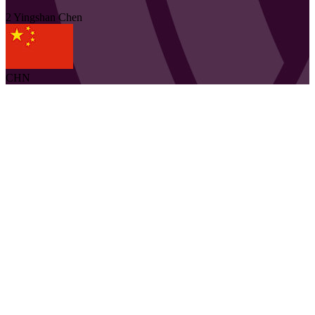
2
Yingshan
Chen
CHN