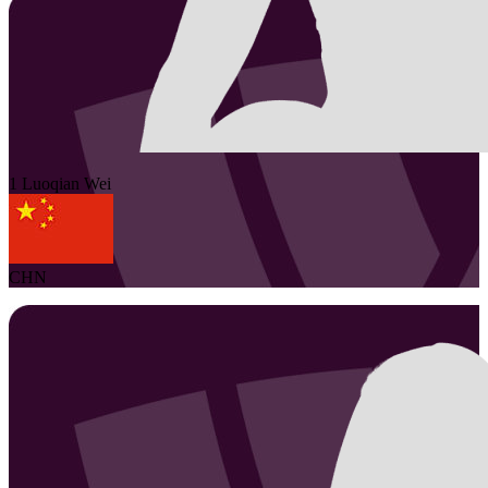
1
Luoqian
Wei
CHN