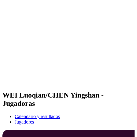
Futures
Futures - Qidong, CHN - 2026
Futures - Qidong, CHN - 2026
Volver al inicio del BPT
Dónde ver
Equipos
Calendario y resultados
Posiciones
WEI Luoqian/CHEN Yingshan -
Jugadoras
Calendario y resultados
Jugadores