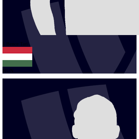
1
Bence
Tari
HUN