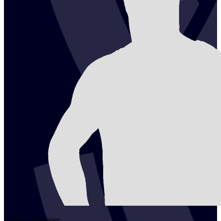
2
Lukas
Niemeier