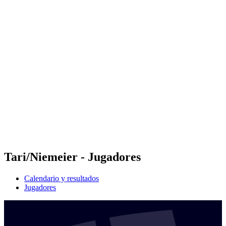
Futures
Futures - Madrid, ESP - 2026
Futures - Madrid, ESP - 2026
Volver al inicio del BPT
Dónde ver
Equipos
Calendario y resultados
Posiciones
Tari/Niemeier - Jugadores
Calendario y resultados
Jugadores