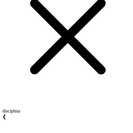
disciplina
❮