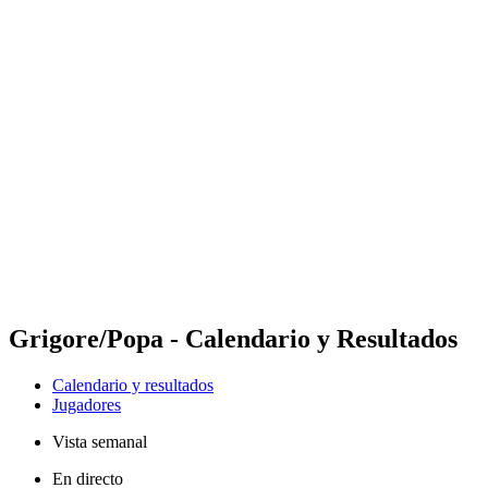
Futures
Futures - Madrid, ESP - 2026
Futures - Madrid, ESP - 2026
Volver al inicio del BPT
Dónde ver
Equipos
Calendario y resultados
Posiciones
Grigore/Popa - Calendario y Resultados
Calendario y resultados
Jugadores
Vista semanal
En directo