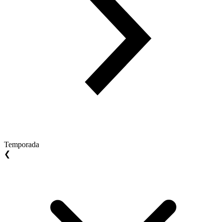
Temporada
❮