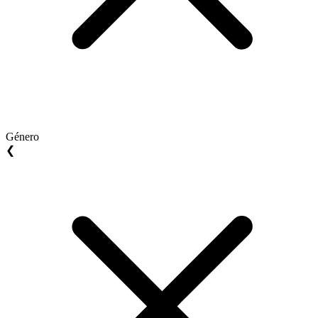
Género
❮