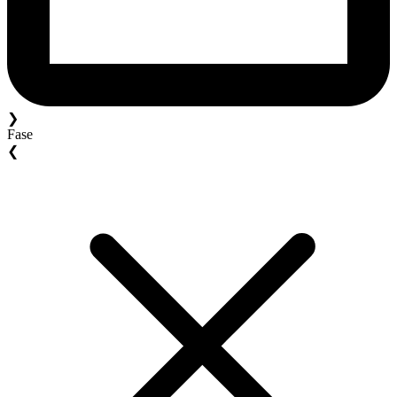
❯
Fase
❮