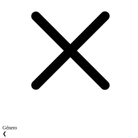
Género
❮