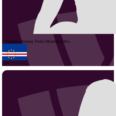
1
Sandrina Benany
Vieira Monteiro Silva
CPV