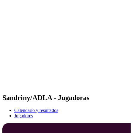
Futures
Futures - Laginha Beach, CPV - 2026
Futures - Laginha Beach, CPV - 2026
Volver al inicio del BPT
Dónde ver
Equipos
Calendario y resultados
Posiciones
Competición
Sandriny/ADLA - Jugadoras
Calendario y resultados
Jugadores