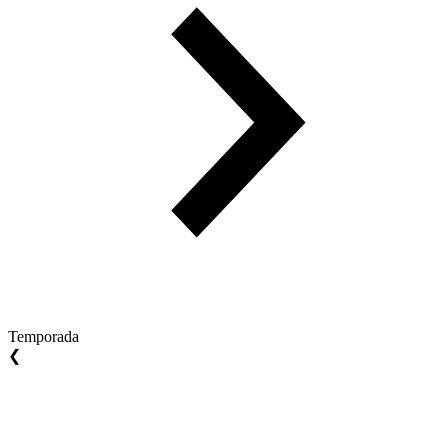
Temporada
❮