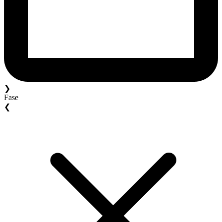
❯
Fase
❮