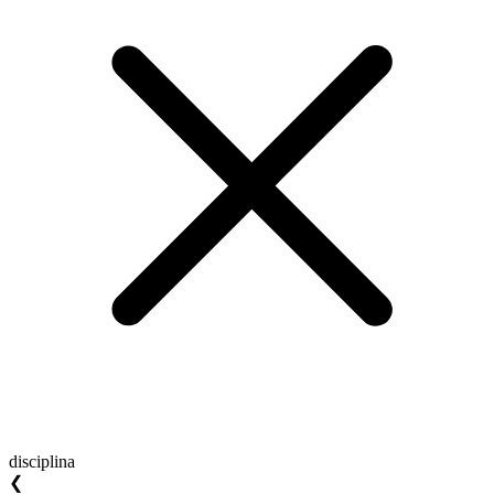
disciplina
❮