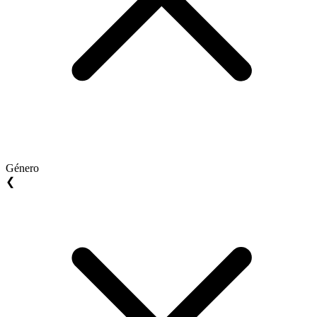
Género
❮