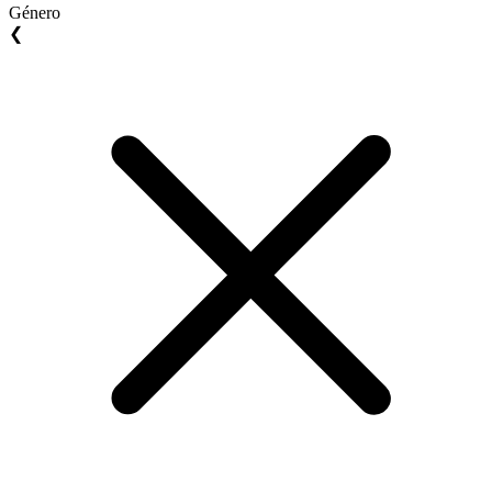
Género
❮