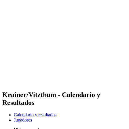
Futures
Futures - Laginha Beach, CPV - 2026
Futures - Laginha Beach, CPV - 2026
Volver al inicio del BPT
Dónde ver
Equipos
Calendario y resultados
Posiciones
Competición
Krainer/Vitzthum - Calendario y
Resultados
Calendario y resultados
Jugadores