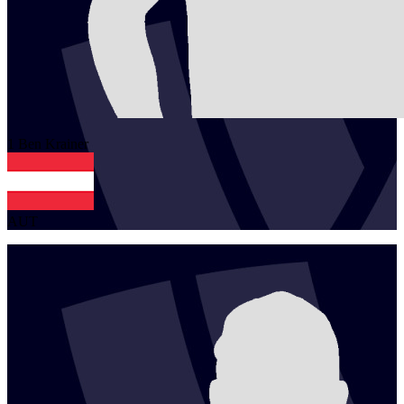
1
Ben
Krainer
AUT