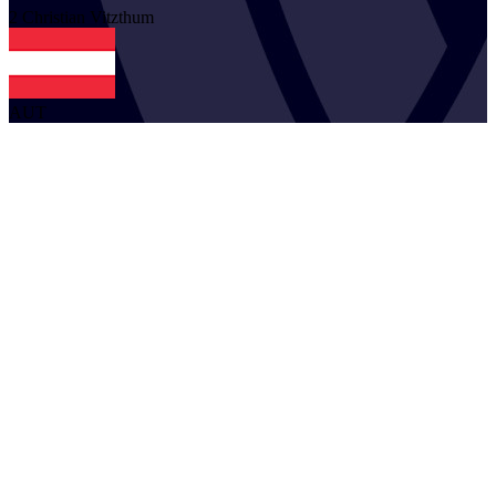
2
Christian
Vitzthum
AUT