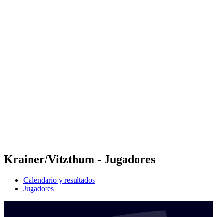
Futures
Futures - Laginha Beach, CPV - 2026
Futures - Laginha Beach, CPV - 2026
Volver al inicio del BPT
Dónde ver
Equipos
Calendario y resultados
Posiciones
Competición
Krainer/Vitzthum - Jugadores
Calendario y resultados
Jugadores