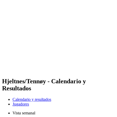
Futures
Futures - Jurmala, LAT - 2026
Futures - Jurmala, LAT - 2026
Volver al inicio del BPT
Dónde ver
Equipos
Calendario y resultados
Posiciones
Hjeltnes/Tennøy - Calendario y
Resultados
Calendario y resultados
Jugadores
Vista semanal