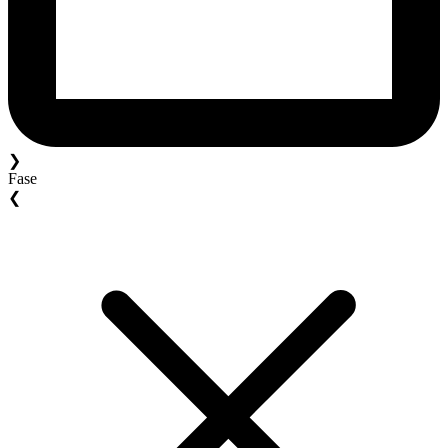
❯
Fase
❮