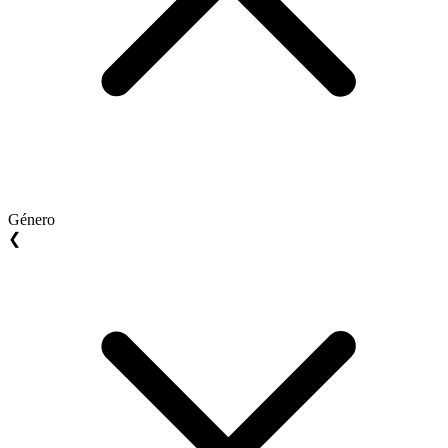
Género
❮