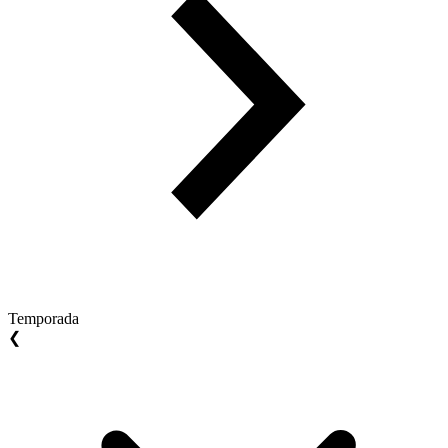
Temporada
❮