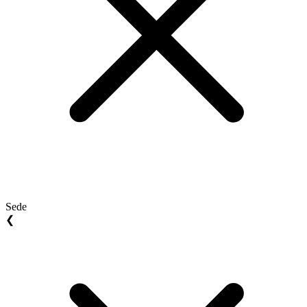
Sede
❮