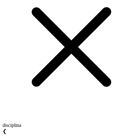
disciplina
❮